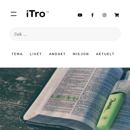
Søk
etter:
Hopp
TEMA
LIVET
ANDAKT
MISJON
AKTUELT
til
innhold