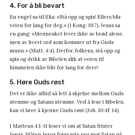
4. For å bli bevart
En engel sa til Elia: «Stå opp og spis! Ellers blir
veien for lang for deg.» (1 Kong. 19:7). Jesus sa
en gang: «Mennesket lever ikke av brød alene,
men av hvert ord som kommer ut fra Guds
munn.» (Matt. 4:4). Derfor, folkens, stå opp og
spis og drikk av Bibelen slik at veien til
himmelen ikke blir for lang for dere!
5. Høre Guds røst
Det er ikke alltid så lett å skjelne mellom Guds
stemme og Satans stemme. Ved å lese i Bibelen,
kan vi lære å kjenne Guds røst (Joh. 10:4f; 14).
I Matteus 4:1-11 leser vi om at Satan frister
Jesus. Måten Jesus forsvarte seg mot Satan på,