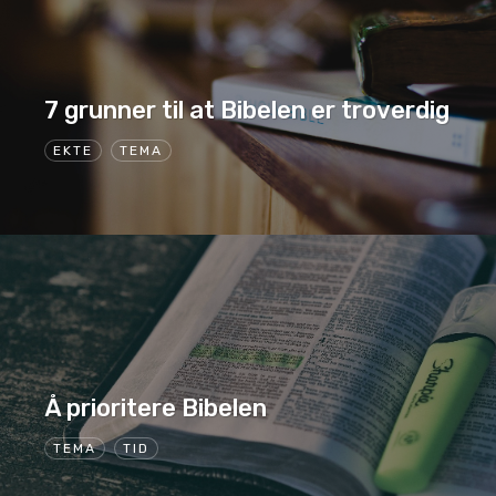
7 grunner til at Bibelen er troverdig
EKTE
TEMA
Å prioritere Bibelen
TEMA
TID