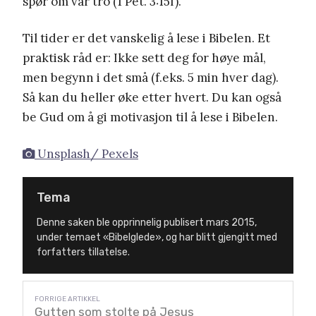
spør om vår tro (1 Pet. 3:15f).
Til tider er det vanskelig å lese i Bibelen. Et
praktisk råd er: Ikke sett deg for høye mål,
men begynn i det små (f.eks. 5 min hver dag).
Så kan du heller øke etter hvert. Du kan også
be Gud om å gi motivasjon til å lese i Bibelen.
Unsplash/ Pexels
Tema
Denne saken ble opprinnelig publisert mars 2015,
under temaet «Bibelglede», og har blitt gjengitt med
forfatters tillatelse.
Gutten som stolte på Jesus