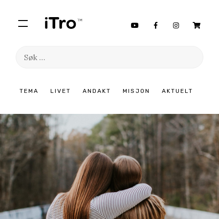
Søk
etter:
Hopp
TEMA
LIVET
ANDAKT
MISJON
AKTUELT
til
innhold