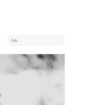
Søk
etter: