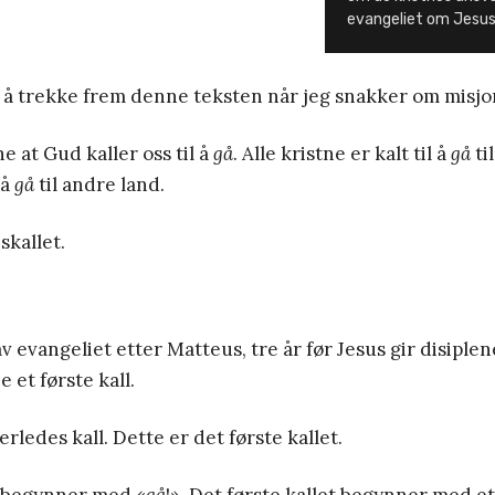
evangeliet om Jesus 
 å trekke frem denne teksten når jeg snakker om misjo
ne at Gud kaller oss til å
gå
. Alle kristne er kalt til å
gå
ti
 å
gå
til andre land.
skallet.
v evangeliet etter Matteus, tre år før Jesus gir disiplen
e et første kall.
rledes kall. Dette er det første kallet.
t begynner med «
gå
!». Det første kallet begynner med et