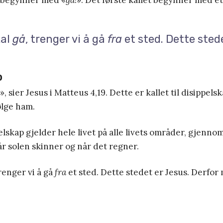
kal
gå
, trenger vi å gå
fra
et sted. Dette sted
p
», sier Jesus i Matteus 4,19. Dette er kallet til disippelska
ølge ham.
pelskap gjelder hele livet på alle livets områder, gjennom
r solen skinner og når det regner.
trenger vi å gå
fra
et sted. Dette stedet er Jesus. Derfor