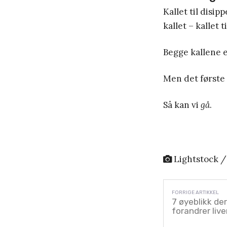
Kallet til disip
kallet – kallet t
Begge kallene 
Men det første 
Så kan vi
gå
.
Lightstock /
7 øyeblikk de
forandrer liv