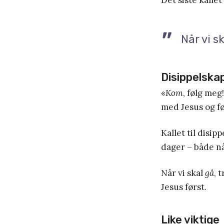
Når vi s
Disippelska
«
Kom
, følg meg!
med Jesus og f
Kallet til disip
dager – både nå
Når vi skal
gå
, 
Jesus først.
Like viktige