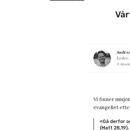
Vår
Andrea
Leder 
9. dese
Vi finner misjo
evangeliet ette
«Gå derfor og 
(Matt 28,19).