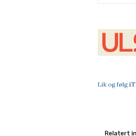
Lik og følg
iT
Relatert i