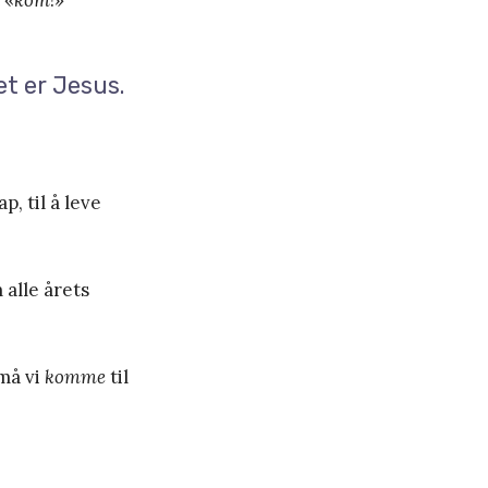
et er Jesus.
p, til å leve
 alle årets
 må vi
komme
til