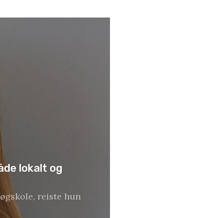
åde lokalt og
øgskole, reiste hun