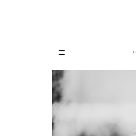
T
Hopp
til
innhold