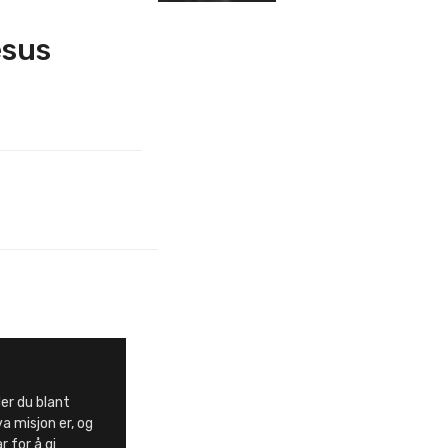
esus
er du blant
a misjon er, og
 for å gi