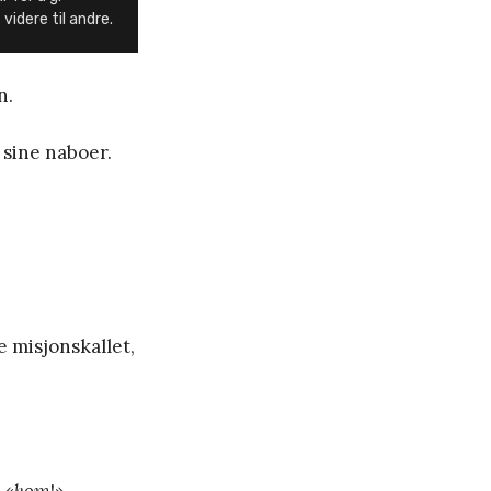
videre til andre.
n.
l sine naboer.
e misjonskallet,
 «
kom
!»