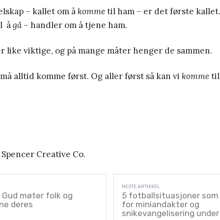
pelskap – kallet om å
komme
til ham – er det første kalle
il å
gå
– handler om å tjene ham.
er like viktige, og på mange måter henger de sammen.
må alltid komme først. Og aller først så kan vi
komme
til
 Spencer Creative Co.
r Gud møter folk og
5 fotballsituasjoner som
ene deres
for miniandakter og
snikevangelisering under