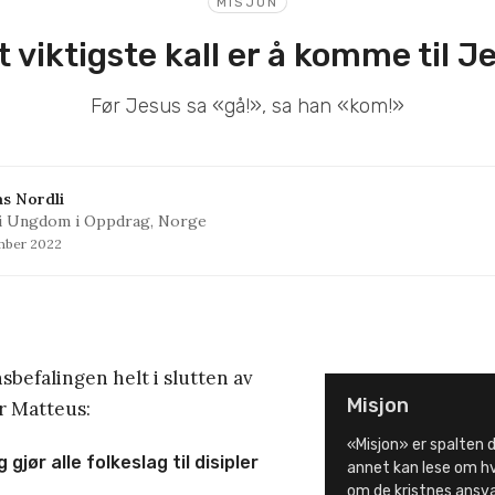
MISJON
t viktigste kall er å komme til J
Før Jesus sa «gå!», sa han «kom!»
s Nordli
i Ungdom i Oppdrag, Norge
mber 2022
nsbefalingen helt i slutten av
Misjon
r Matteus:
«Misjon» er spalten d
gjør alle folkeslag til disipler
annet kan lese om hv
om de kristnes ansvar