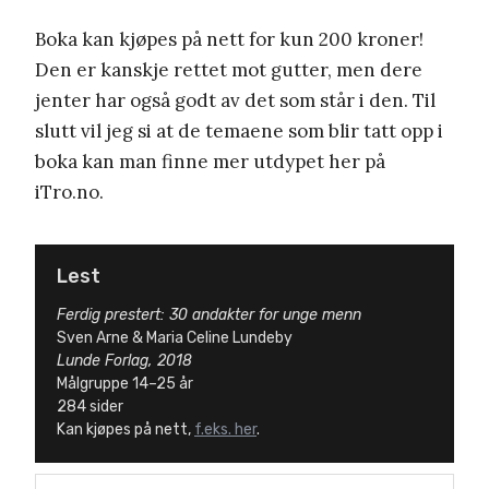
Boka kan kjøpes på nett for kun 200 kroner!
Den er kanskje rettet mot gutter, men dere
jenter har også godt av det som står i den. Til
slutt vil jeg si at de temaene som blir tatt opp i
boka kan man finne mer utdypet her på
iTro.no.
Lest
Ferdig prestert: 30 andakter for unge menn
Sven Arne & Maria Celine Lundeby
Lunde Forlag, 2018
Målgruppe 14–25 år
284 sider
Kan kjøpes på nett,
f.eks. her
.