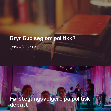
Bryr Gud seg om politikk?
TEMA
VALG
Førstegangsvelgere på politisk
debatt