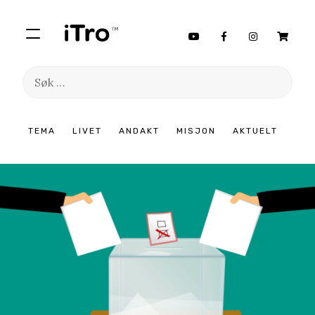
Søk
etter:
Hopp
TEMA
LIVET
ANDAKT
MISJON
AKTUELT
til
innhold