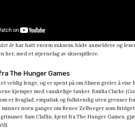
alvt år
har hatt enorm suksess, både anmeldere og leser
en her, med et stjernelag av skuespillere.
 fra The Hunger Games
t veldig lenge, og er spent på om filmen greier å vise
kene kjemper med vanskelige tanker. Emilia Clarke (
Ga
 som er livsglad, empatisk og fullstendig uten grenser f
rke minner noen ganger om Renee Zellweger som Bridget
grimaser. Sam Claflin, kjent fra The Hunger Games, gjø
ill.