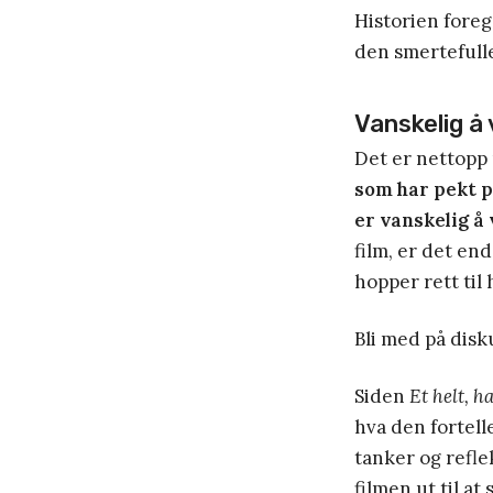
Historien foregå
den smertefulle
Vanskelig å 
Det er nettopp
som har pekt p
er vanskelig å
film, er det end
hopper rett til 
Bli med på dis
Siden
Et helt, h
hva den fortelle
tanker og refl
filmen ut til at