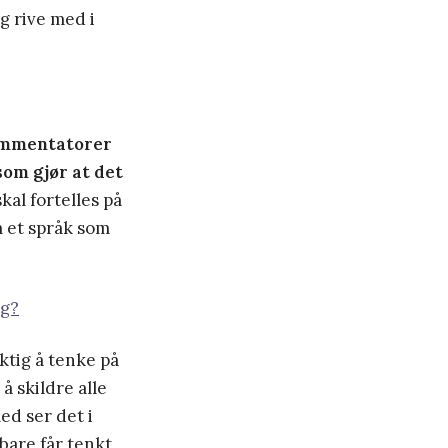
eg rive med i
kommentatorer
som gjør at det
al fortelles på
lm et språk som
lg?
ktig å tenke på
å skildre alle
ed ser det i
 bare får tenkt