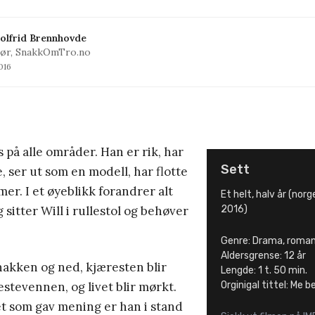
olfrid Brennhovde
ør, SnakkOmTro.no
2016
s på alle områder. Han er rik, har
Sett
, ser ut som en modell, har flotte
mer. I et øyeblikk forandrer alt
Et helt, halv år (nor
g sitter Will i rullestol og behøver
2016)
Genre: Drama, roman
Aldersgrense: 12 år
nakken og ned, kjæresten blir
Lengde: 1 t. 50 min.
tevennen, og livet blir mørkt.
Orginigal tittel: Me 
t som gav mening er han i stand