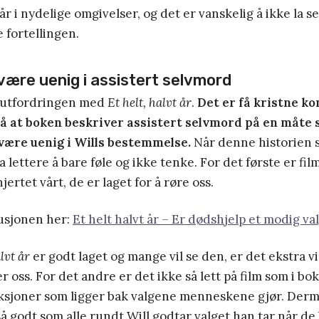
r i nydelige omgivelser, og det er vanskelig å ikke la s
 fortellingen.
være uenig i assistert selvmord
 utfordringen med
Et helt, halvt år
.
Det er få kristne 
å at boken beskriver assistert selvmord på en måte 
 være uenig i Wills bestemmelse.
Når denne historien sk
a lettere å bare føle og ikke tenke. For det første er fi
hjertet vårt, de er laget for å røre oss.
kusjonen her:
Et helt halvt år – Er dødshjelp et modig va
alvt år
er godt laget og mange vil se den, er det ekstra vi
r oss. For det andre er det ikke så lett på film som i bok 
eksjoner som ligger bak valgene menneskene gjør. Derm
 så godt som alle rundt Will godtar valget han tar når de