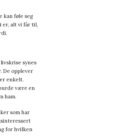
e kan føle seg
, alt vi får til,
rdi.
livskrise synes
iv. De opplever
 er enkelt.
e burde være en
om ham.
esker som har
tsinteressert
g for hvilken