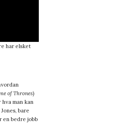
e har elsket
 hvordan
me of Thrones
)
or hva man kan
 Jones, bare
r en bedre jobb