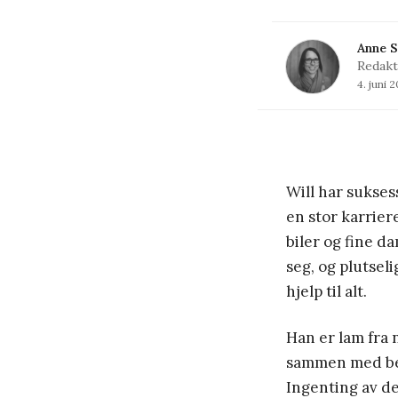
Anne S
Redakt
4. juni 
Will har sukses
en stor karriere
biler og fine da
seg, og plutseli
hjelp til alt.
Han er lam fra 
sammen med bes
Ingenting av de