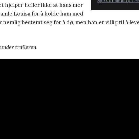
Sjekk ut filmen på I
det hjelper heller ikke at hans mor
 gamle Louisa for å holde ham med
r nemlig bestemt seg for å dø, men han er villig til å leve
 under traileren.