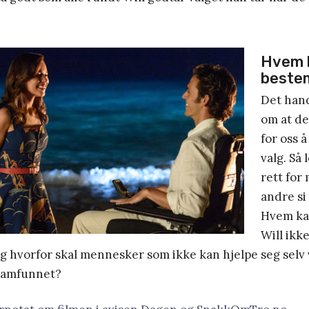
Hvem 
beste
Det hand
om at det
for oss 
valg. Så 
rett for
andre si 
Hvem ka
Will ikke 
Og hvorfor skal mennesker som ikke kan hjelpe seg selv 
 samfunnet?