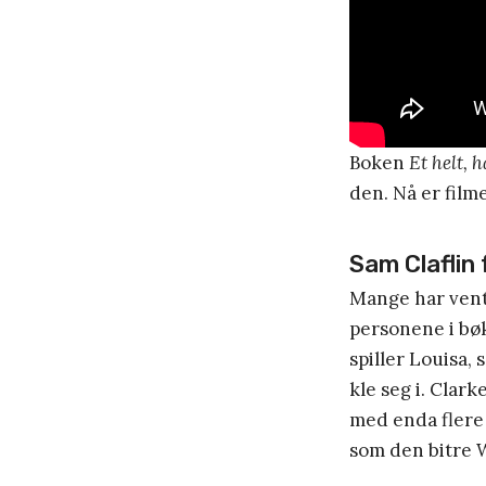
Boken
Et helt, h
den. Nå er film
Sam Claflin
Mange har vente
personene i bø
spiller Louisa,
kle seg i. Cla
med enda flere 
som den bitre W