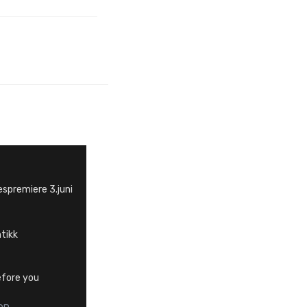
gespremiere 3.juni
tikk
before you