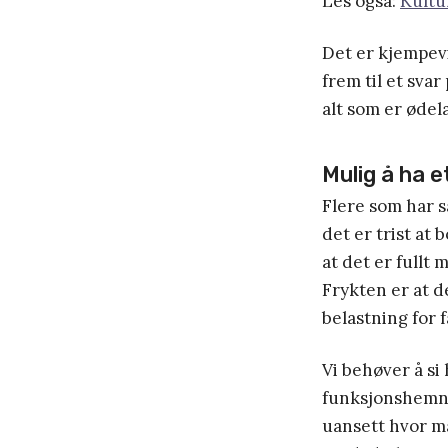
Les også:
Kultu
Det er kjempevi
frem til et svar 
alt som er ødela
Mulig å ha 
Flere som har 
det er trist at 
at det er fullt 
Frykten er at d
belastning for
Vi behøver å si
funksjonshemnin
uansett hvor m