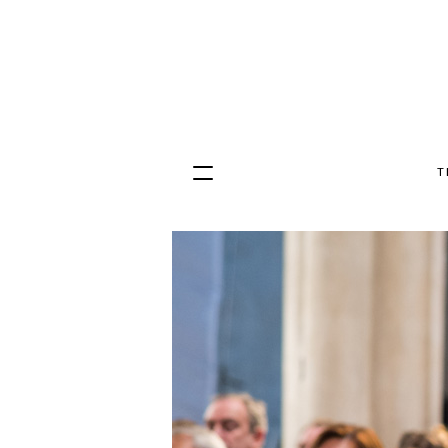
T
Hopp
til
innhold