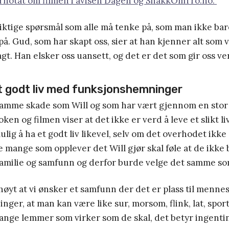
rnotat om filmen i avisen Dagen og SnakkOmTro.no.
ktige spørsmål som alle må tenke på, som man ikke bar
på. Gud, som har skapt oss, sier at han kjenner alt som vi er
gt. Han elsker oss uansett, og det er det som gir oss ve
et godt liv med funksjonshemninger
samme skade som Will og som har vært gjennom en stor 
boken og filmen viser at det ikke er verd å leve et slikt l
mulig å ha et godt liv likevel, selv om det overhodet ikke
e mange som opplever det Will gjør skal føle at de ikk
 familie og samfunn og derfor burde velge det samme s
 høyt at vi ønsker et samfunn der det er plass til menn
ger, at man kan være like sur, morsom, flink, lat, spor
ange lemmer som virker som de skal, det betyr ingentin