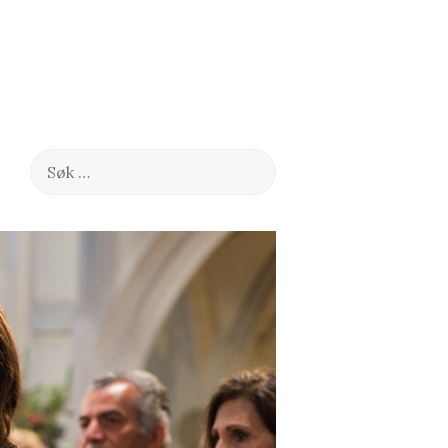
Søk
etter: