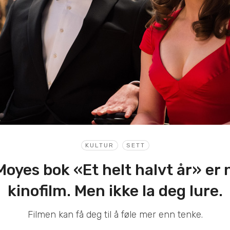
KULTUR
SETT
oyes bok «Et helt halvt år» er n
kinofilm. Men ikke la deg lure.
Filmen kan få deg til å føle mer enn tenke.