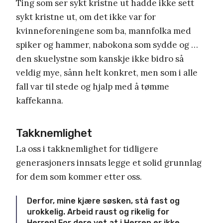
Ting som ser sykt kristne ut hadde ikke sett
sykt kristne ut, om det ikke var for
kvinneforeningene som ba, mannfolka med
spiker og hammer, nabokona som sydde og …
den skuelystne som kanskje ikke bidro så
veldig mye, sånn helt konkret, men som i alle
fall var til stede og hjalp med å tømme
kaffekanna.
Takknemlighet
La oss i takknemlighet for tidligere
generasjoners innsats legge et solid grunnlag
for dem som kommer etter oss.
Derfor, mine kjære søsken, stå fast og
urokkelig. Arbeid raust og rikelig for
Herren! For dere vet at i Herren er ikke