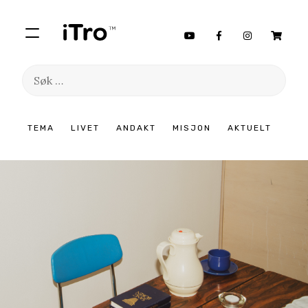
Søk
etter:
Hopp
TEMA
LIVET
ANDAKT
MISJON
AKTUELT
til
innhold