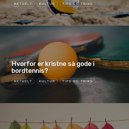
AKTUELT
KULTUR
TIPS OG TRIKS
Hvorfor er kristne så gode i
bordtennis?
AKTUELT
KULTUR
TIPS OG TRIKS