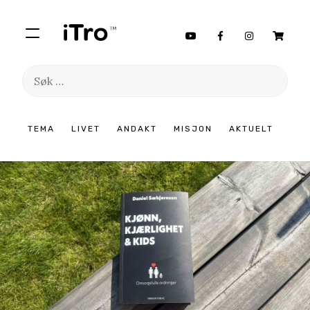
Søk
etter:
Hopp
TEMA
LIVET
ANDAKT
MISJON
AKTUELT
til
innhold