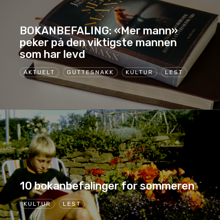
BOKANBEFALING: «Mer mann»
peker på den viktigste mannen
som har levd
AKTUELT
GUTTESNAKK
KULTUR
LEST
10 bokanbefalinger for sommeren
KULTUR
LEST