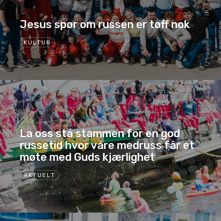
Jesus spør om russen er tøff nok
KULTUR
La oss stå stammen for en god
russetid hvor våre medruss får et
møte med Guds kjærlighet
AKTUELT