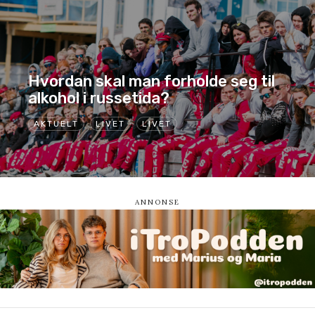
Hvordan skal man forholde seg til
alkohol i russetida?
AKTUELT
LIVET
LIVET