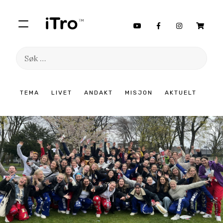
Søk
etter:
Hopp
TEMA
LIVET
ANDAKT
MISJON
AKTUELT
til
innhold