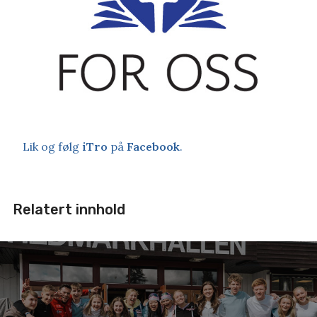
Lik og følg
iTro
på
Facebook
.
Relatert innhold