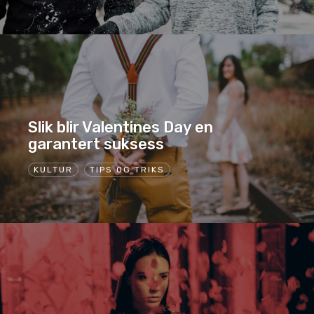
Slik blir Valentines Day en
garantert suksess
KULTUR
TIPS OG TRIKS