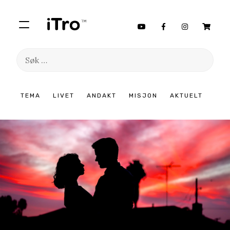
Søk
etter:
Hopp
TEMA
LIVET
ANDAKT
MISJON
AKTUELT
til
innhold