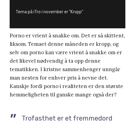
Tema på iTro i november er "Kropp"
Porno er vrient å snakke om. Det er så skittent,
liksom. Temaet denne måneden er kropp, og
selv om porno kan være vrient å snakke om er
det likevel nødvendig å ta opp denne
tematikken. I kristne sammenhenger unngår
man nesten for enhver pris å nevne det.
Kanskje fordi porno i realiteten er den største
hemmeligheten til ganske mange også der?
Trofasthet er et fremmedord