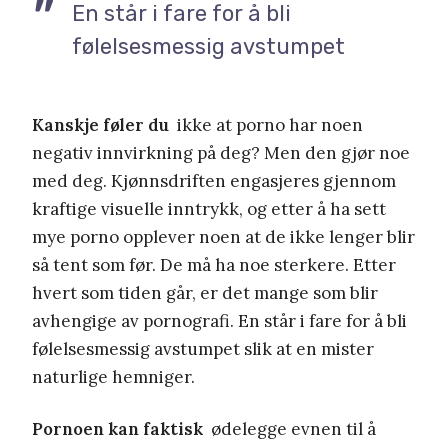
En står i fare for å bli
følelsesmessig avstumpet
Kanskje føler du
ikke at porno har noen
negativ innvirkning på deg? Men den gjør noe
med deg. Kjønnsdriften engasjeres gjennom
kraftige visuelle inntrykk, og etter å ha sett
mye porno opplever noen at de ikke lenger blir
så tent som før. De må ha noe sterkere. Etter
hvert som tiden går, er det mange som blir
avhengige av pornografi. En står i fare for å bli
følelsesmessig avstumpet slik at en mister
naturlige hemniger.
Pornoen kan faktisk
ødelegge evnen til å