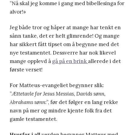
”Nå skal jeg komme i gang med bibellesinga for
alvor!»
Jeg både tror og håper at mange har tenkt en
sånn tanke, det er helt glimrende! Og mange
har sikkert fått tipset om å begynne med det
nye testamentet. Dessverre har nok likevel
mange opplevd å
gå på en brink
allerede i det
første verset!
For Matteus-evangeliet begynner slik:
”
Ættetavle for Jesus Messias, Davids sønn,
Abrahams sønn:
”, før det følger en lang rekke
navn på mer og mindre kjente folk fra det
gamle testamentet.
Hvorfor i all
verden begynner Matteus med