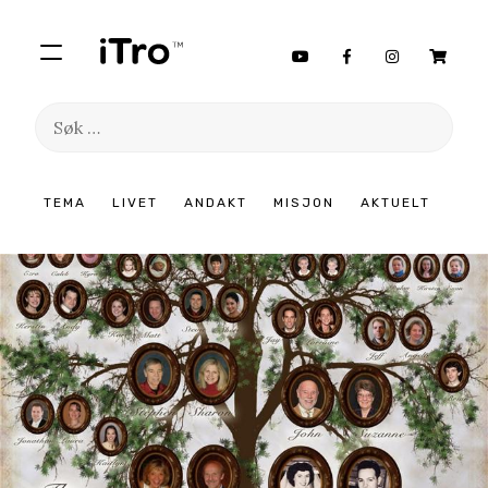
Søk
etter:
Hopp
TEMA
LIVET
ANDAKT
MISJON
AKTUELT
til
innhold