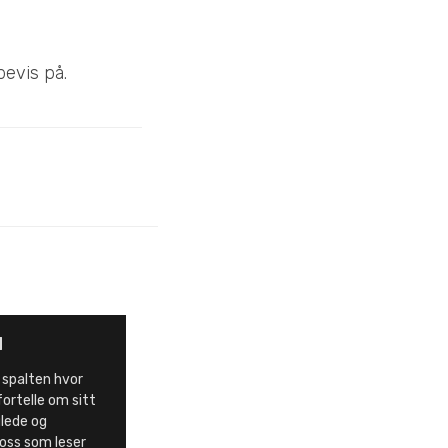
bevis på.
d
 spalten hvor
fortelle om sitt
 glede og
 oss som leser