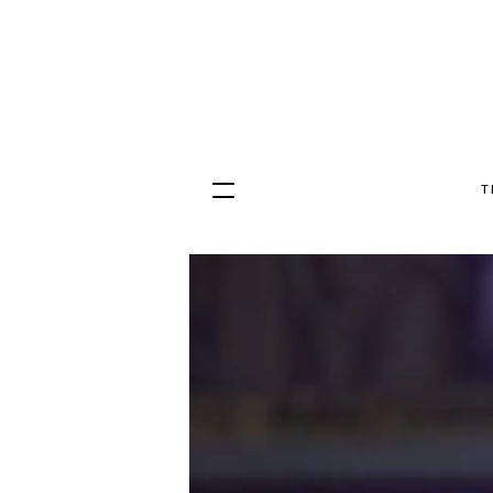
T
Hopp
til
innhold