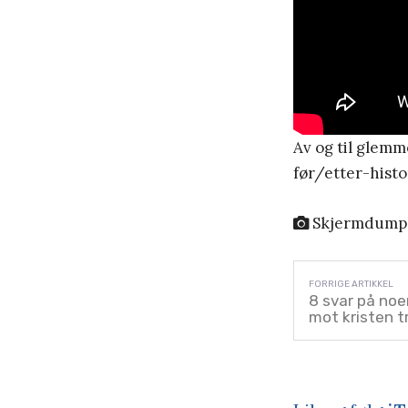
Av og til glemm
før/etter-histo
Skjermdump 
8 svar på noe
mot kristen t