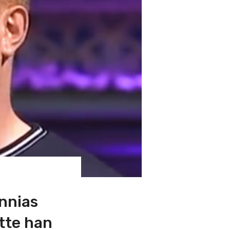
annias
øtte han