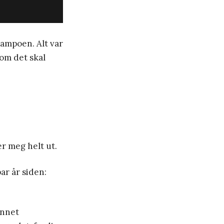
shampoen. Alt var
som det skal
er meg helt ut.
ar år siden:
annet