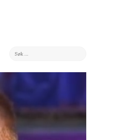
Søk
etter: