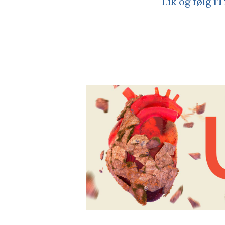
Lik og følg
iT