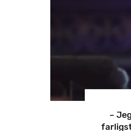
– Jeg
farligs