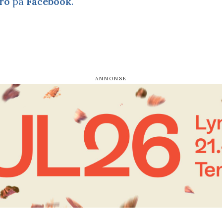
ro
på
Facebook
.