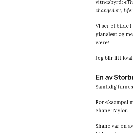
vitnesbyrd: «
Th
changed my life!
Vi ser et bilde 
glansløst og me
være!
Jeg blir litt kv
En av Storb
Samtidig finnes
For eksempel ma
Shane Taylor.
Shane var en av