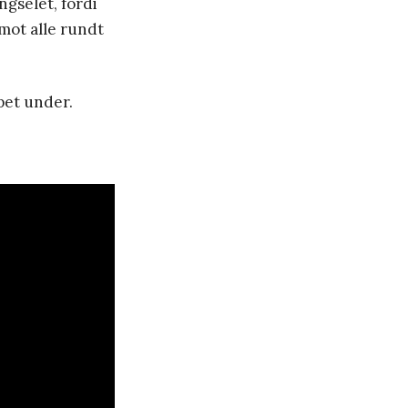
ngselet, fordi
mot alle rundt
ppet under.