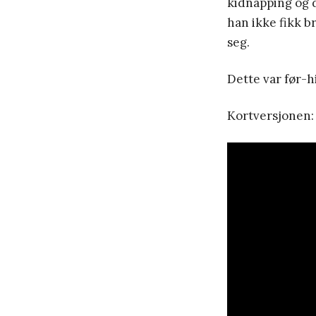
kidnapping og d
han ikke fikk b
seg.
Dette var før-h
Kortversjonen: