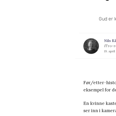
Gud er l
Nils K
iTro-r
19. apri
Før/etter-histo
eksempel for d
En kvinne kaster
ser inn i kamer