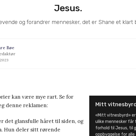
Jesus.
evende og forandrer mennesker, det er Shane et klart 
åre Bøe
edaktør
l 2023
rier kan være mye rart. Se for
Mitt vitnesbyr
eg denne reklamen:
«Mitt vitnesbyrd» er
 det glansfulle håret til siden, og
ulike mennesker får 
forhold til Jesus, til
a. Hun deler sitt rørende
oppbyggelse for alle