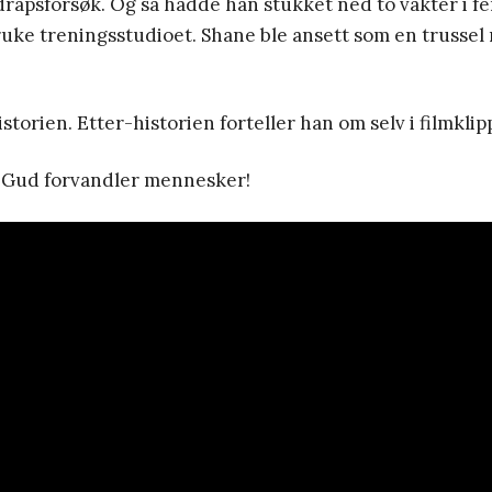
rapsforsøk. Og så hadde han stukket ned to vakter i fe
ruke treningsstudioet. Shane ble ansett som en trussel 
istorien. Etter-historien forteller han om selv i filmkli
 Gud forvandler mennesker!