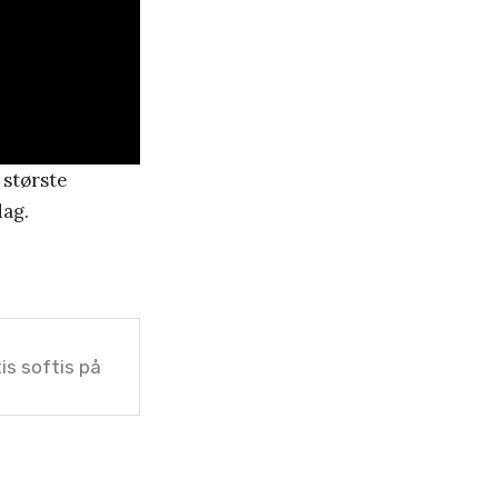
 største
dag.
tis softis på