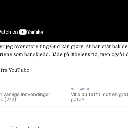
er jeg hvor store ting Gud kan gjøre. At han står bak de
riene som har skjedd. Både på Bibelens tid, men også i 
fra YouTube
n vanlige innvendinger
Ville du tatt i mot en gra
ro (2/2)
gata?