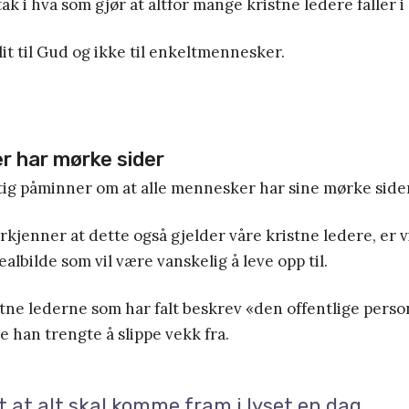
tak i hva som gjør at altfor mange kristne ledere faller i
lit til Gud og ikke til enkeltmennesker.
r har mørke sider
tig påminner om at alle mennesker har sine mørke sider
erkjenner at dette også gjelder våre kristne ledere, er 
albilde som vil være vanskelig å leve opp til.
stne lederne som har falt beskrev «den offentlige perso
e han trengte å slippe vekk fra.
et at alt skal komme fram i lyset en dag.