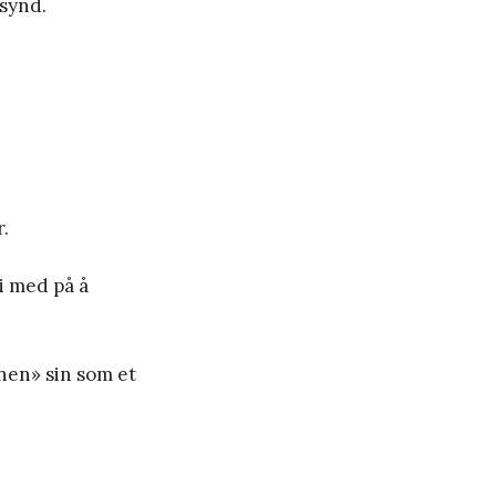
 synd.
.
vi med på å
nen» sin som et