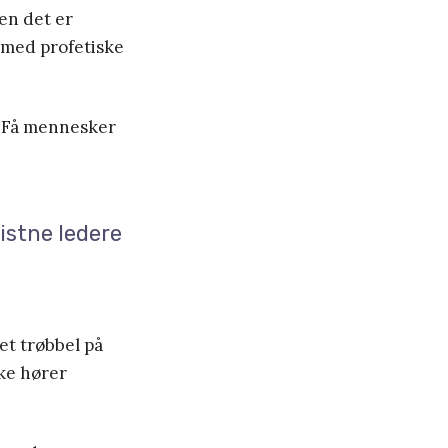
en det er
 med profetiske
e. Få mennesker
ristne ledere
det trøbbel på
kke hører