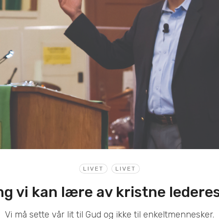
LIVET
LIVET
ng vi kan lære av kristne lederes
Vi må sette vår lit til Gud og ikke til enkeltmennesker.