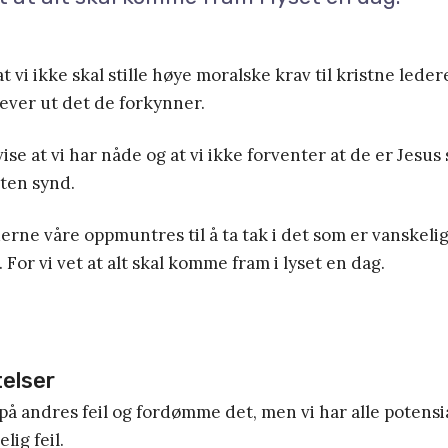
t vi ikke skal stille høye moralske krav til kristne lede
lever ut det de forkynner.
ise at vi har nåde og at vi ikke forventer at de er Jesus 
uten synd.
erne våre oppmuntres til å ta tak i det som er vanskelig 
g. For vi vet at alt skal komme fram i lyset en dag.
telser
 på andres feil og fordømme det, men vi har alle potensial
lig feil.