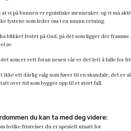
at vi på bunnen er egoistiske mennesker, og vi må aktiv
ske lystene som leder oss i en usunn retning.
 ha blikket festet på Gud, på det som ligger der framme 
el av.
 det som er rett foran nesen vår er det lett å falle for fri
 ikke ett dårlig valg som fører til en skandale, det er a
att over tid som bygger opp til et stort fall.
ærdommen du kan ta med deg videre:
 hvilke fristelser du er spesielt utsatt for