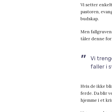
Vi setter enkel
pastoren, evan
budskap.
Men fallgruven 
tåler denne for
Vi treng
faller i 
Hvis de ikke bli
ferde. Da blir 
hjemme i et kris