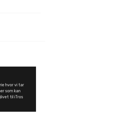
ie hvor vi tar
aer som kan
ivet til iTros