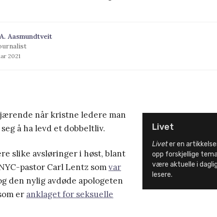
A. Aasmundtveit
ournalist
uar 2021
kjærende når kristne ledere man
Livet
r seg å ha levd et dobbeltliv.
Livet
er en artikkelser
re slike avsløringer i høst, blant
opp forskjellige tem
være aktuelle i dagligl
 NYC-pastor Carl Lentz som
var
lesere.
g den nylig avdøde apologeten
 som er
anklaget for seksuelle