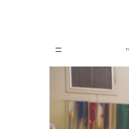
T
Hopp
til
innhold