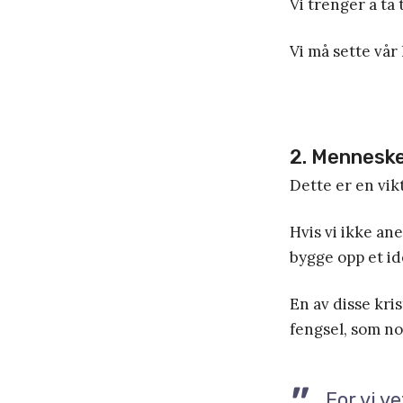
Vi trenger å ta 
Vi må sette vår 
2. Menneske
Dette er en vik
Hvis vi ikke an
bygge opp et ide
En av disse kri
fengsel, som no
For vi v