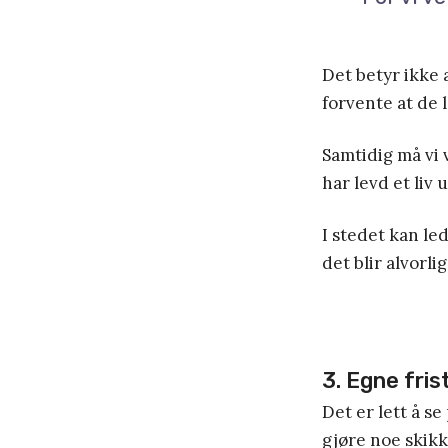
Det betyr ikke a
forvente at de 
Samtidig må vi v
har levd et liv 
I stedet kan led
det blir alvorli
3. Egne fris
Det er lett å se
gjøre noe skikke