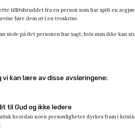
tte tillitsbruddet fra en person som har spilt en avgjør
reise føre dem ut i en troskrise.
 stole på det personen har sagt, hvis man ikke kan st
g vi kan lære av disse avsløringene:
lit til Gud og ikke ledere
atisk hvordan noen personligheter dyrkes fram i krist
.