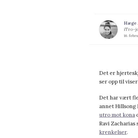
Hæge 
iTro-j
16. febr
Det er hjertes
ser opp til vise
Det har vært fle
annet Hillsong
utro mot kona
o
Ravi Zacharias
krenkelser
.