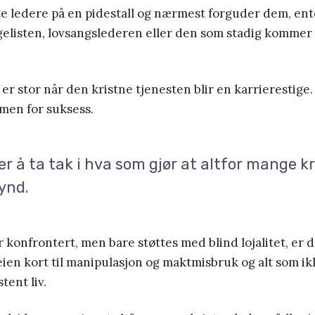
te ledere på en pidestall og nærmest forguder dem, ent
gelisten, lovsangslederen eller den som stadig kommer
er stor når den kristne tjenesten blir en karrierestig
men for suksess.
er å ta tak i hva som gjør at altfor mange k
synd.
r konfrontert, men bare støttes med blind lojalitet, er 
veien kort til manipulasjon og maktmisbruk og alt som i
tent liv.