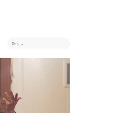
Søk
etter: