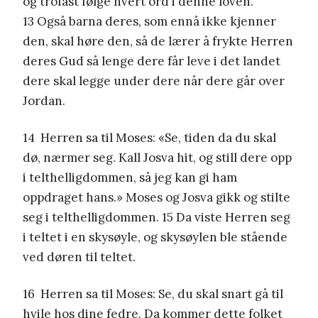
og trofast følge hvert ord i denne loven.
13 Også barna deres, som ennå ikke kjenner
den, skal høre den, så de lærer å frykte Herren
deres Gud så lenge dere får leve i det landet
dere skal legge under dere når dere går over
Jordan.
14 Herren sa til Moses: «Se, tiden da du skal
dø, nærmer seg. Kall Josva hit, og still dere opp
i telthelligdommen, så jeg kan gi ham
oppdraget hans.» Moses og Josva gikk og stilte
seg i telthelligdommen. 15 Da viste Herren seg
i teltet i en skysøyle, og skysøylen ble stående
ved døren til teltet.
16 Herren sa til Moses: Se, du skal snart gå til
hvile hos dine fedre. Da kommer dette folket