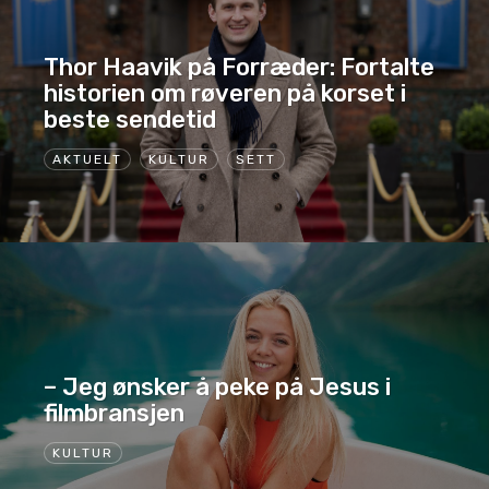
Thor Haavik på Forræder: Fortalte
historien om røveren på korset i
beste sendetid
AKTUELT
KULTUR
SETT
– Jeg ønsker å peke på Jesus i
filmbransjen
KULTUR