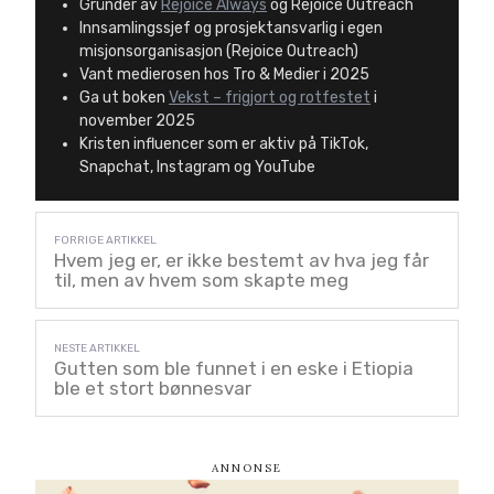
Gründer av
Rejoice Always
og Rejoice Outreach
Innsamlingssjef og prosjektansvarlig i egen
misjonsorganisasjon (Rejoice Outreach)
Vant medierosen hos Tro & Medier i 2025
Ga ut boken
Vekst – frigjort og rotfestet
i
november 2025
Kristen influencer som er aktiv på TikTok,
Snapchat, Instagram og YouTube
Hvem jeg er, er ikke bestemt av hva jeg får
til, men av hvem som skapte meg
Gutten som ble funnet i en eske i Etiopia
ble et stort bønnesvar