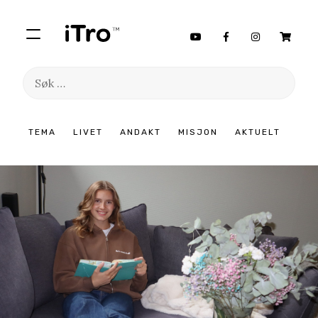
Søk
etter:
Hopp
TEMA
LIVET
ANDAKT
MISJON
AKTUELT
til
innhold