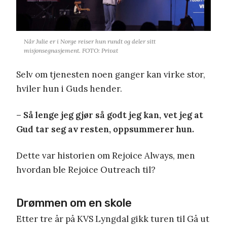
Når Julie er i Norge reiser hun rundt og deler sitt
misjonsegnasjement. FOTO: Privat
Selv om tjenesten noen ganger kan virke stor,
hviler hun i Guds hender.
– Så lenge jeg gjør så godt jeg kan, vet jeg at
Gud tar seg av resten, oppsummerer hun.
Dette var historien om Rejoice Always, men
hvordan ble Rejoice Outreach til?
Drømmen om en skole
Etter tre år på KVS Lyngdal gikk turen til Gå ut