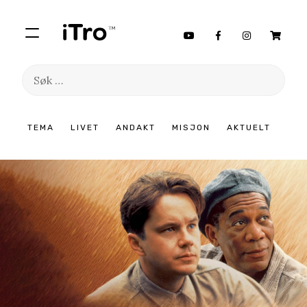
Søk
etter:
Hopp
TEMA
LIVET
ANDAKT
MISJON
AKTUELT
til
innhold