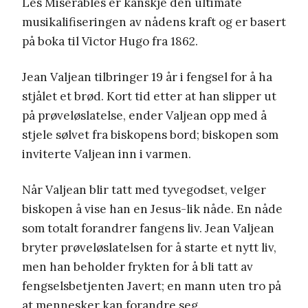
Les Misérables er kanskje den ultimate
musikalifiseringen av nådens kraft og er basert
på boka til Victor Hugo fra 1862.
Jean Valjean tilbringer 19 år i fengsel for å ha
stjålet et brød. Kort tid etter at han slipper ut
på prøveløslatelse, ender Valjean opp med å
stjele sølvet fra biskopens bord; biskopen som
inviterte Valjean inn i varmen.
Når Valjean blir tatt med tyvegodset, velger
biskopen å vise han en Jesus-lik nåde. En nåde
som totalt forandrer fangens liv. Jean Valjean
bryter prøveløslatelsen for å starte et nytt liv,
men han beholder frykten for å bli tatt av
fengselsbetjenten Javert; en mann uten tro på
at mennesker kan forandre seg.